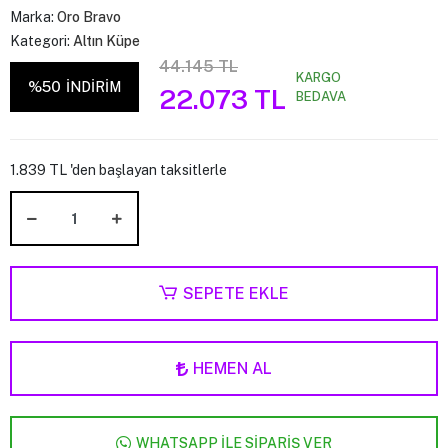
Marka:
Oro Bravo
Kategori:
Altın Küpe
44.145 TL
KARGO
%50
İNDİRİM
22.073 TL
BEDAVA
1.839 TL 'den başlayan taksitlerle
SEPETE EKLE
HEMEN AL
WHATSAPP İLE SİPARİŞ VER