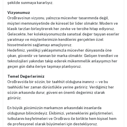
şekilde sunmaya kararlıyız.
Vizyonumuz
OroBravo’nun vizyonu, yalnızca mücevher tasarımında değil,
müşteri memnuniyetinde de küresel bir lider olmaktır. Modern ve
klasik tarzları birleştirerek her zevke ve tercihe hitap ediyoruz.
Gelecekte, her koleksiyonumuzda sanatsal değer taşıyan eserler
yaratmayı ve müşterilerimizin kendilerini gerçekten özel
hissetmelerini sağlamayı amaçlıyoruz.
Hedefimiz, yenilikçi yaklaşımımızla mücevher dünyasında öne
çıkan, güvenilir ve tanınan bir marka olmaktır. Gelişen trendleri ve
teknolojileri yakından takip ederek mükemmellik anlayışımızı her
geçen gün daha ileriye taşımayı planlıyoruz.
Temel Değerlerimiz
OroBravo’da bir sözün, bir taahhüt olduğuna inanırız — ve bu
taahhüdü her zaman dürüstlükle yerine getiririz. Verdiğimiz her
sözün arkasında durur, güveni en önemli değerimiz olarak
görürüz.
En büyük gücümüzün markamızın arkasındaki insanlarda
olduğunun bilincindeyiz. Ekibimizi, yeteneklerini geliştirmeleri,
tutkularını keşfetmeleri ve OroBravo ile birlikte hem kişisel hem
de profesyonel olarak büyümeleri için destekliyoruz.