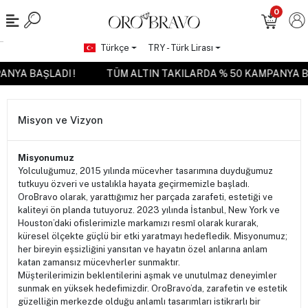
0
Türkçe
TRY - Türk Lirası
PANYA BAŞLADI !
TÜM ALTIN TAKILARDA % 50 KAMPANYA B
Misyon ve Vizyon
Misyonumuz
Yolculuğumuz, 2015 yılında mücevher tasarımına duyduğumuz
tutkuyu özveri ve ustalıkla hayata geçirmemizle başladı.
OroBravo olarak, yarattığımız her parçada zarafeti, estetiği ve
kaliteyi ön planda tutuyoruz. 2023 yılında İstanbul, New York ve
Houston’daki ofislerimizle markamızı resmî olarak kurarak,
küresel ölçekte güçlü bir etki yaratmayı hedefledik. Misyonumuz;
her bireyin eşsizliğini yansıtan ve hayatın özel anlarına anlam
katan zamansız mücevherler sunmaktır.
Müşterilerimizin beklentilerini aşmak ve unutulmaz deneyimler
sunmak en yüksek hedefimizdir. OroBravo’da, zarafetin ve estetik
güzelliğin merkezde olduğu anlamlı tasarımları istikrarlı bir