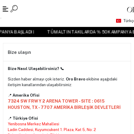
Türkç
MPANYA BAŞLADI !
TÜM ALTIN TAKILARDA % 50 KAMPANYA
Bize ulaşın
Bize Nasıl Ulaşabilirsiniz? 📞
Sizden haber almayı çok isteriz.
Oro Bravo
ekibine aşağıdaki
iletişim kanallarından ulaşabilirsiniz:
📍
Amerika Ofisi
7324 SW FRWY 2 ARENA TOWER - SITE : 0615
HOUSTON, TX - 7707 AMERİKA BİRLEŞİK DEVLETLERİ
📍
Türkiye Ofisi
Yenibosna Merkez Mahallesi
Ladin Caddesi, Kuyumcukent 1. Plaza, Kat 5, No: 2