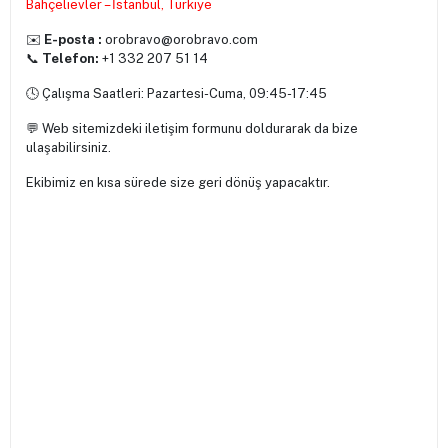
Bahçelievler – İstanbul, Türkiye
✉️
E-posta :
orobravo
@orobravo.com
📞
Telefon:
+1 332 207 51 14
🕓 Çalışma Saatleri: Pazartesi-Cuma, 09:45-17:45
💬 Web sitemizdeki iletişim formunu doldurarak da bize
ulaşabilirsiniz.
Ekibimiz en kısa sürede size geri dönüş yapacaktır.