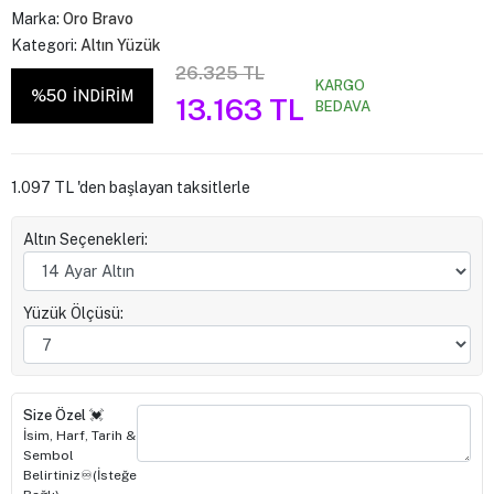
Marka:
Oro Bravo
Kategori:
Altın Yüzük
26.325 TL
KARGO
%50
İNDİRİM
13.163 TL
BEDAVA
1.097 TL 'den başlayan taksitlerle
Altın Seçenekleri:
Yüzük Ölçüsü:
Size Özel 💓
İsim, Harf, Tarih &
Sembol
Belirtiniz♾️(İsteğe