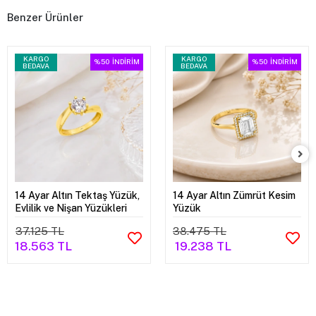
Benzer Ürünler
KARGO
KARGO
%50
İNDİRİM
%50
İNDİRİM
BEDAVA
BEDAVA
14 Ayar Altın Tektaş Yüzük,
14 Ayar Altın Zümrüt Kesim
Evlilik ve Nişan Yüzükleri
Yüzük
37.125 TL
38.475 TL
18.563 TL
19.238 TL