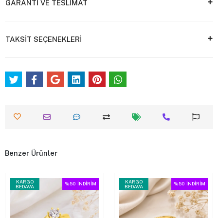
GARANTİ VE TESLİMAT
TAKSİT SEÇENEKLERİ
Benzer Ürünler
KARGO
KARGO
%50
İNDİRİM
%50
İNDİRİM
BEDAVA
BEDAVA