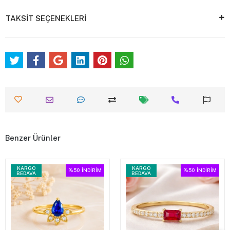
TAKSİT SEÇENEKLERİ
Benzer Ürünler
KARGO
KARGO
%50
İNDİRİM
%50
İNDİRİM
BEDAVA
BEDAVA