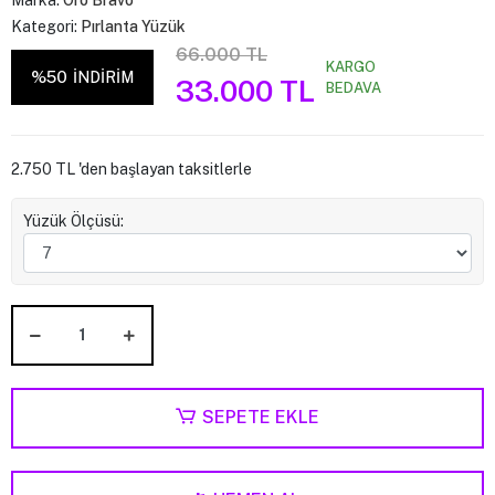
Marka:
Oro Bravo
Kategori:
Pırlanta Yüzük
66.000 TL
KARGO
%50
İNDİRİM
33.000 TL
BEDAVA
2.750 TL 'den başlayan taksitlerle
Yüzük Ölçüsü:
SEPETE EKLE