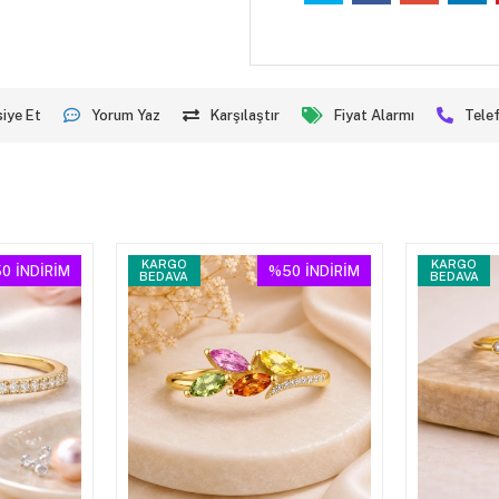
iye Et
Yorum Yaz
Karşılaştır
Fiyat Alarmı
Telef
KARGO
KARGO
0
İNDİRİM
%50
İNDİRİM
BEDAVA
BEDAVA