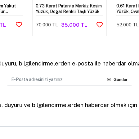
im Yakut
0.73 Karat Pırlanta Markiz Kesim
0.61 Karat 
Tur
Yüzük, Doğal Renkli Taşlı Yüzük
Yüzük, Oval
 TL
35.000 TL
70.000 TL
52.000 TL
uyuru, bilgilendirmelerden e-posta ile haberdar olma
Gönder
 duyuru ve bilgilendirmelerden haberdar olmak için k