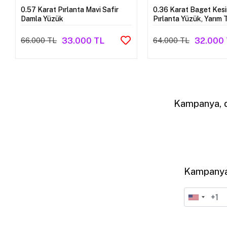
0.57 Karat Pırlanta Mavi Safir
0.36 Karat Baget Kes
Damla Yüzük
Pırlanta Yüzük, Yarım 
Sonsuzluk Yüzük
33.000 TL
32.000
66.000 TL
64.000 TL
Kampanya, d
Kampanya,