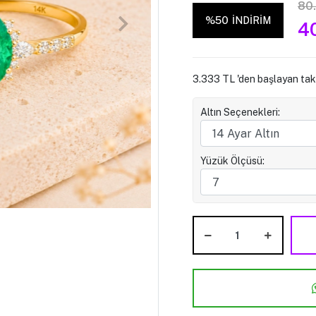
80
%50
İNDİRİM
4
3.333 TL 'den başlayan taks
Altın Seçenekleri:
Yüzük Ölçüsü: