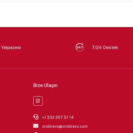
 Yelpazesi
7/24 Destek
Bize Ulaşın
+1 332 207 51 14
orobravo@orobravo.com