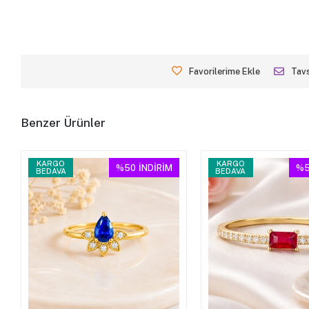
Favorilerime Ekle
Tavs
Benzer Ürünler
KARGO
KARGO
%50
İNDİRİM
%5
BEDAVA
BEDAVA