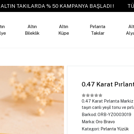
TÜM ALTIN TAKILARDA % 50 KAMPANYA BAŞLADI !
tın
Altın
Altın
Pırlanta
Alt
lye
Bileklik
Küpe
Takılar
Aly
0.47 Karat Pırla
0.47 Karat Pırlanta Markiz
taşın canlı yeşil tonu ve pırla
Barkod:
ORB-YZ0003019
Marka:
Oro Bravo
Kategori:
Pırlanta Yüzük