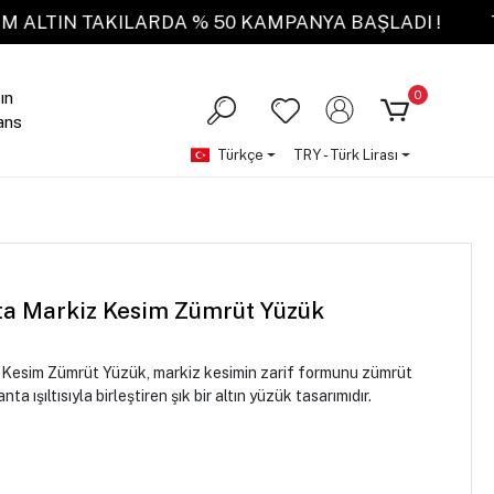
TÜM ALTIN TAKILARDA % 50 KAMPANYA BAŞLADI
0
ın
ans
Türkçe
TRY - Türk Lirası
nta Markiz Kesim Zümrüt Yüzük
 Kesim Zümrüt Yüzük, markiz kesimin zarif formunu zümrüt
nta ışıltısıyla birleştiren şık bir altın yüzük tasarımıdır.