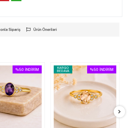
onla Sipariş
Ürün Önerileri
KARGO
%50
İNDİRİM
%50
İNDİRİM
BEDAVA