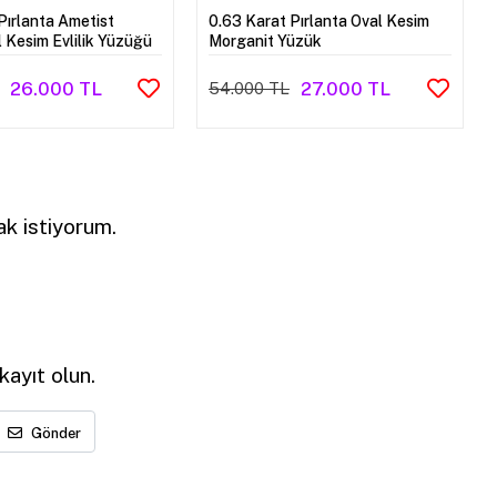
Pırlanta Ametist
0.63 Karat Pırlanta Oval Kesim
 Kesim Evlilik Yüzüğü
Morganit Yüzük
26.000 TL
27.000 TL
54.000 TL
k istiyorum.
ayıt olun.
Gönder