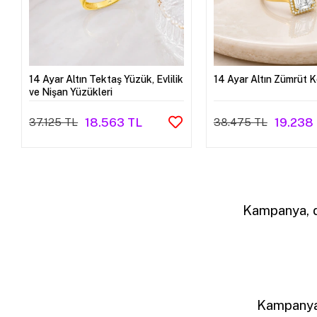
14 Ayar Altın Tektaş Yüzük, Evlilik
14 Ayar Altın Zümrüt 
ve Nişan Yüzükleri
18.563 TL
19.238
37.125 TL
38.475 TL
Kampanya, d
Kampanya,