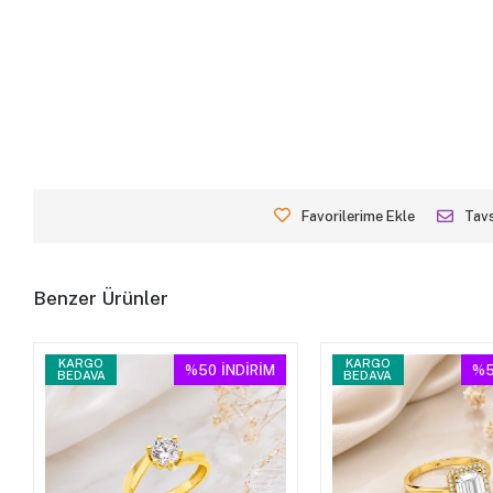
Favorilerime Ekle
Tavs
Benzer Ürünler
KARGO
KARGO
%50
İNDİRİM
%5
BEDAVA
BEDAVA