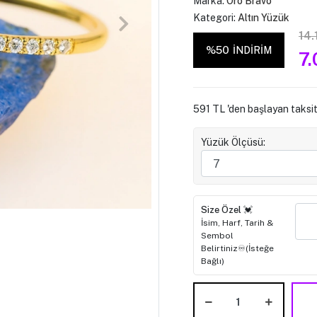
Marka:
Oro Bravo
Kategori:
Altın Yüzük
14.
%50
İNDİRİM
7
591 TL 'den başlayan taksit
Yüzük Ölçüsü:
Size Özel 💓
İsim, Harf, Tarih &
Sembol
Belirtiniz♾️(İsteğe
Bağlı)