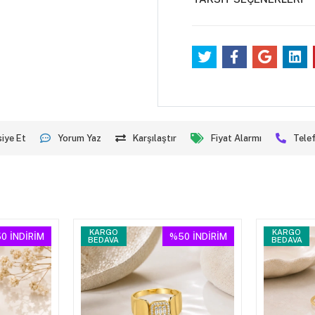
iye Et
Yorum Yaz
Karşılaştır
Fiyat Alarmı
Telef
KARGO
KARGO
0
İNDİRİM
%50
İNDİRİM
BEDAVA
BEDAVA