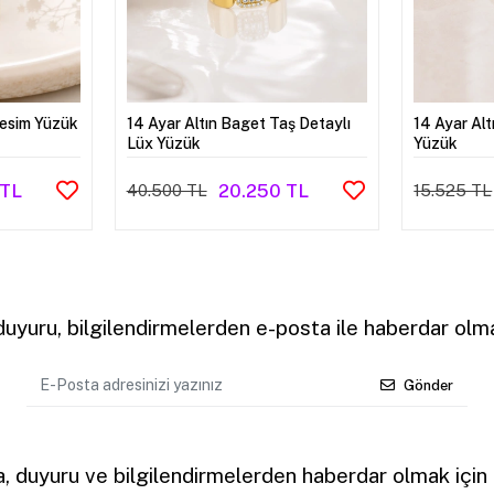
Kesim Yüzük
14 Ayar Altın Baget Taş Detaylı
14 Ayar Al
Lüx Yüzük
Yüzük
 TL
20.250 TL
40.500 TL
15.525 TL
uyuru, bilgilendirmelerden e-posta ile haberdar olma
Gönder
 duyuru ve bilgilendirmelerden haberdar olmak için k