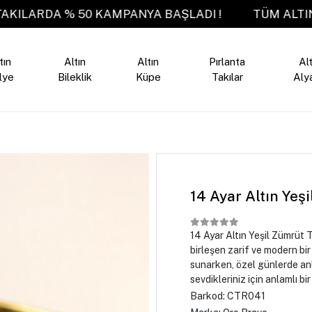
ALTIN TAKILARDA % 50 KAMPANYA BAŞLADI !
TÜ
tın
Altın
Altın
Pırlanta
Alt
lye
Bileklik
Küpe
Takılar
Aly
14 Ayar Altın Yeş
14 Ayar Altın Yeşil Zümrüt T
birleşen zarif ve modern bir
sunarken, özel günlerde anl
sevdikleriniz için anlamlı bi
Barkod:
CTR041