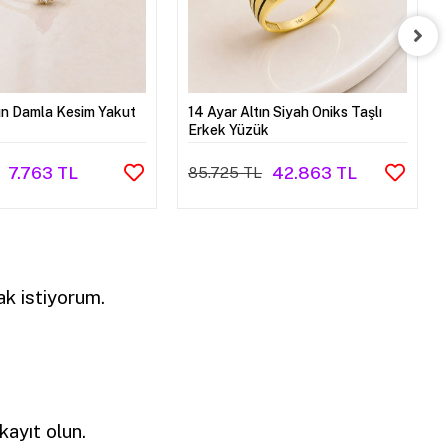
tın Damla Kesim Yakut
14 Ayar Altın Siyah Oniks Taşlı
Erkek Yüzük
7.763 TL
42.863 TL
85.725 TL
k istiyorum.
ayıt olun.