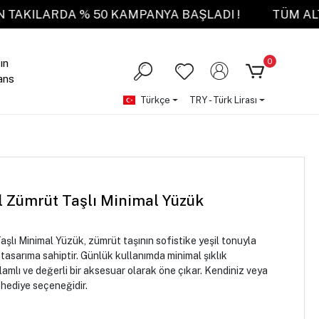
M ALTIN TAKILARDA % 50 KAMPANYA BAŞLADI !
0
ın
ans
Türkçe
TRY - Türk Lirası
il Zümrüt Taşlı Minimal Yüzük
aşlı Minimal Yüzük, zümrüt taşının sofistike yeşil tonuyla
 tasarıma sahiptir. Günlük kullanımda minimal şıklık
amlı ve değerli bir aksesuar olarak öne çıkar. Kendiniz veya
r hediye seçeneğidir.