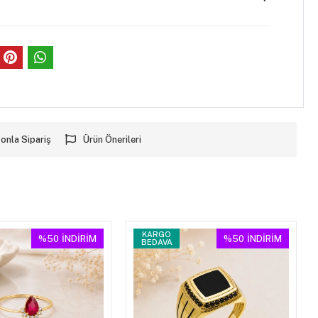
onla Sipariş
Ürün Önerileri
KARGO
%50
İNDİRİM
%50
İNDİRİM
BEDAVA