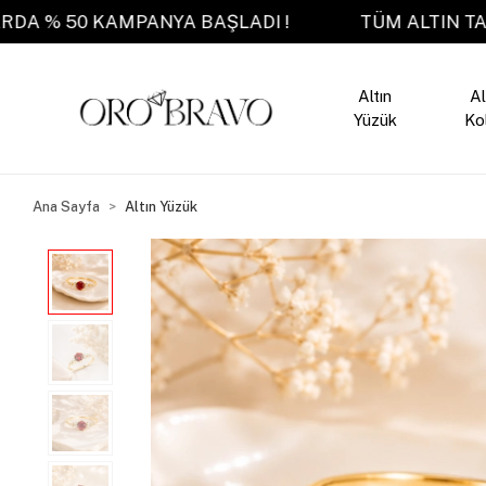
TAKILARDA % 50 KAMPANYA BAŞLADI !
TÜM AL
Altın
Al
Yüzük
Ko
Ana Sayfa
Altın Yüzük