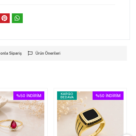
onla Sipariş
Ürün Önerileri
KARGO
%50
İNDİRİM
%50
İNDİRİM
BEDAVA