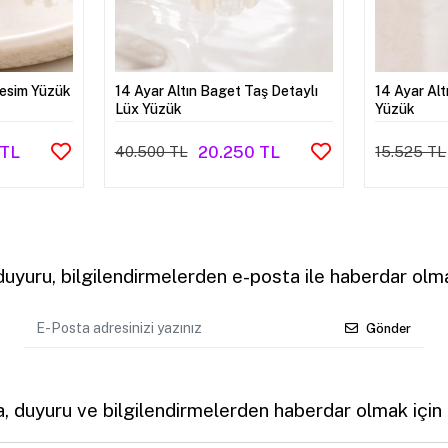
Kesim Yüzük
14 Ayar Altın Baget Taş Detaylı
14 Ayar Al
Lüx Yüzük
Yüzük
 TL
20.250 TL
40.500 TL
15.525 TL
uyuru, bilgilendirmelerden e-posta ile haberdar olma
Gönder
 duyuru ve bilgilendirmelerden haberdar olmak için k