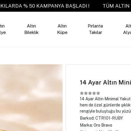
TIN TAKILARDA % 50 KAMPANYA BAŞLADI !
TÜM 
tın
Altın
Altın
Pırlanta
Alt
lye
Bileklik
Küpe
Takılar
Aly
14 Ayar Altın Min
14 Ayar Altın Minimal Yakut
hem de özel günlerde şıklık 
rengiyle buluştuğu bu yüzük,
Barkod:
CTR101-RUBY
Marka:
Oro Bravo