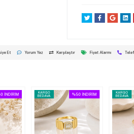
iye Et
Yorum Yaz
Karşılaştır
Fiyat Alarmı
Telef
KARGO
KARGO
0
İNDİRİM
%50
İNDİRİM
BEDAVA
BEDAVA