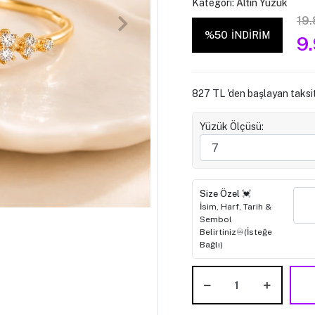
Kategori:
Altın Yüzük
19
%50
İNDİRİM
9
827 TL 'den başlayan taksit
Yüzük Ölçüsü:
Size Özel 💓
İsim, Harf, Tarih &
Sembol
Belirtiniz♾️(İsteğe
Bağlı)