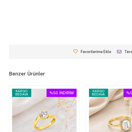
Favorilerime Ekle
Tavs
Benzer Ürünler
KARGO
KARGO
%50
İNDİRİM
%5
BEDAVA
BEDAVA