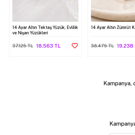
14 Ayar Altın Tektaş Yüzük, Evlilik
14 Ayar Altın Zümrüt 
ve Nişan Yüzükleri
18.563 TL
19.238
37.125 TL
38.475 TL
Kampanya, d
Kampanya,