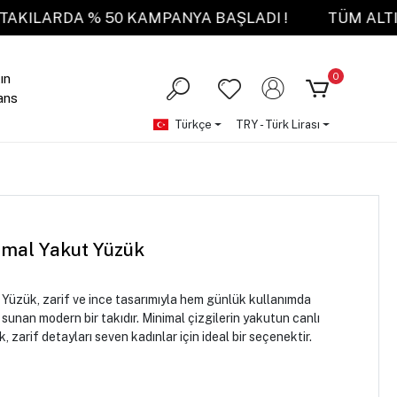
ALTIN TAKILARDA % 50 KAMPANYA BAŞLADI !
TÜ
0
ın
ans
Türkçe
TRY - Türk Lirası
imal Yakut Yüzük
 Yüzük, zarif ve ince tasarımıyla hem günlük kullanımda
sunan modern bir takıdır. Minimal çizgilerin yakutun canlı
 zarif detayları seven kadınlar için ideal bir seçenektir.