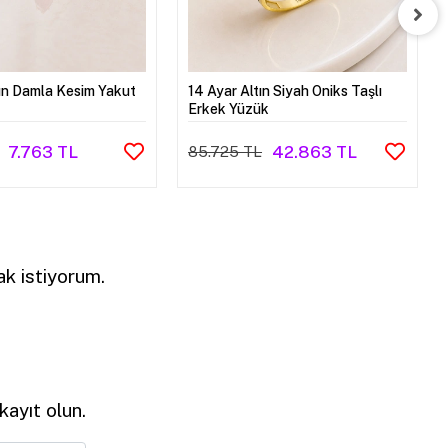
tın Damla Kesim Yakut
14 Ayar Altın Siyah Oniks Taşlı
Erkek Yüzük
7.763 TL
42.863 TL
85.725 TL
k istiyorum.
ayıt olun.