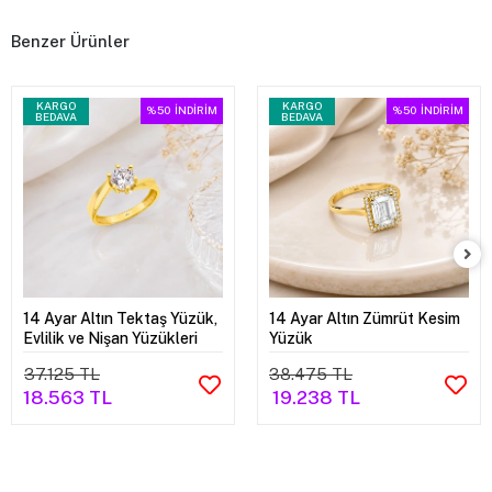
Benzer Ürünler
KARGO
KARGO
%50
İNDİRİM
%50
İNDİRİM
BEDAVA
BEDAVA
14 Ayar Altın Tektaş Yüzük,
14 Ayar Altın Zümrüt Kesim
Evlilik ve Nişan Yüzükleri
Yüzük
37.125 TL
38.475 TL
18.563 TL
19.238 TL