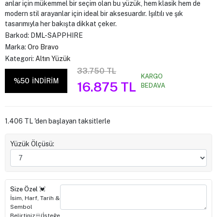
anlar için mükemmel bir seçim olan bu yüzük, hem klasik hem de
modern stil arayanlar için ideal bir aksesuardır. Işıltılı ve şık
tasarımıyla her bakışta dikkat çeker.
Barkod:
DML-SAPPHIRE
Marka:
Oro Bravo
Kategori:
Altın Yüzük
33.750 TL
KARGO
%50
İNDİRİM
16.875 TL
BEDAVA
1.406 TL 'den başlayan taksitlerle
Yüzük Ölçüsü:
Size Özel 💓
İsim, Harf, Tarih &
Sembol
Belirtiniz♾️(İsteğe